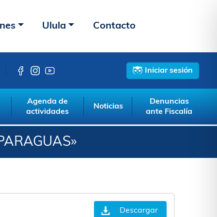
ones
Ulula
Contacto
Iniciar sesión
Agenda de
Denuncias
Noticias
actividades
ante Fiscalía
«PARAGUAS»
Descargar