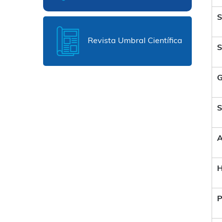
S
Revista Umbral Científica
S
G
S
A
H
P