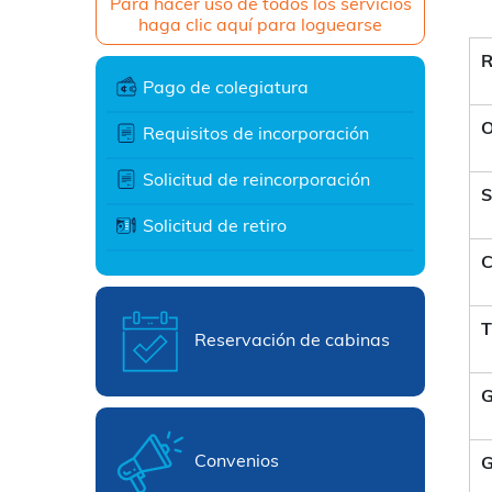
Para hacer uso de todos los servicios
haga clic aquí para loguearse
R
Pago de colegiatura
O
Requisitos de incorporación
Solicitud de reincorporación
S
Solicitud de retiro
C
T
Reservación de cabinas
G
Convenios
G