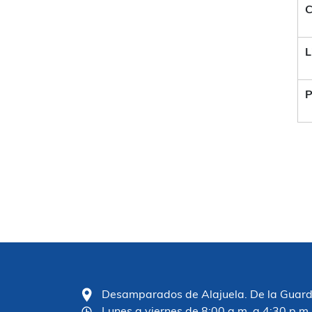
C
L
P
Desamparados de Alajuela. De la Guardia
Lunes a viernes de 8:00 a.m. a 4:30 p.m.