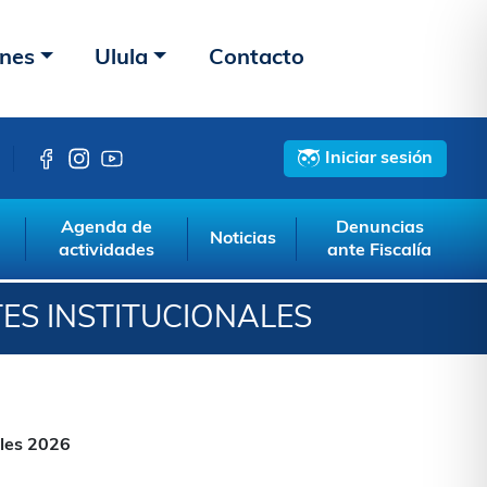
ones
Ulula
Contacto
Iniciar sesión
Agenda de
Denuncias
Noticias
actividades
ante Fiscalía
ES INSTITUCIONALES
ales 2026