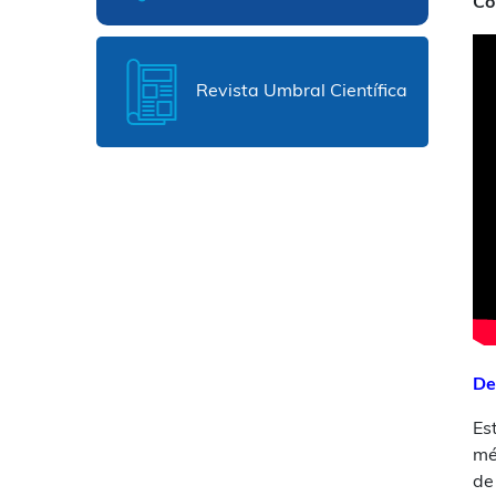
Co
Revista Umbral Científica
De
Es
mé
de