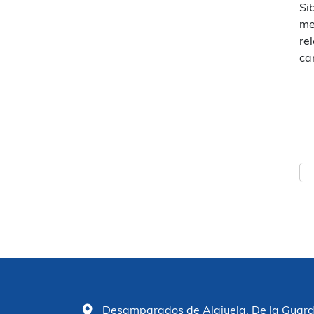
Si
me
re
ca
Desamparados de Alajuela. De la Guardia