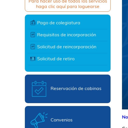
Para hacer uso de todos los servicios
haga clic aquí para loguearse
Pago de colegiatura
Requisitos de incorporación
Solicitud de reincorporación
Solicitud de retiro
Reservación de cabinas
No
Convenios