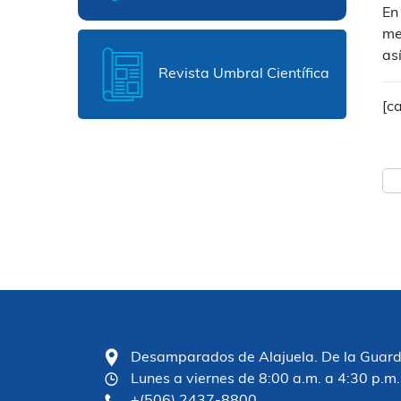
En
me
as
Revista Umbral Científica
[c
Desamparados de Alajuela. De la Guardia
Lunes a viernes de 8:00 a.m. a 4:30 p.m.
+(506) 2437-8800