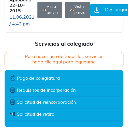
Aprobada
22-10-
Vista
Vista
Descargar
2015
previa
previa
11.06.2021
/ 4:43 pm
Servicios al colegiado
Para hacer uso de todos los servicios
haga clic aquí para loguearse
Pago de colegiatura
Requisitos de incorporación
Solicitud de reincorporación
Solicitud de retiro