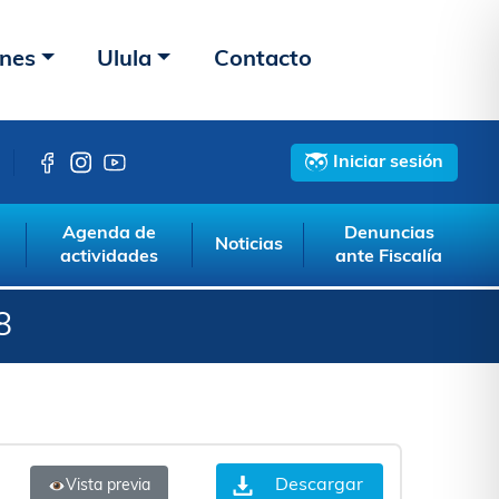
ones
Ulula
Contacto
Iniciar sesión
Agenda de
Denuncias
Noticias
actividades
ante Fiscalía
8
Descargar
Vista previa