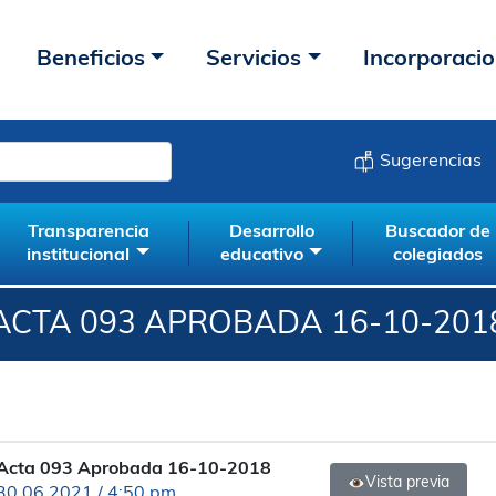
Beneficios
Servicios
Incorporaci
Sugerencias
Transparencia
Desarrollo
Buscador de
institucional
educativo
colegiados
ACTA 093 APROBADA 16-10-201
Acta 093 Aprobada 16-10-2018
Vista previa
30.06.2021 / 4:50 pm