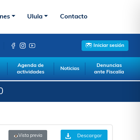
ones
Ulula
Contacto
Iniciar sesión
Agenda de
Denuncias
Noticias
actividades
ante Fiscalía
0
Descargar
Vista previa