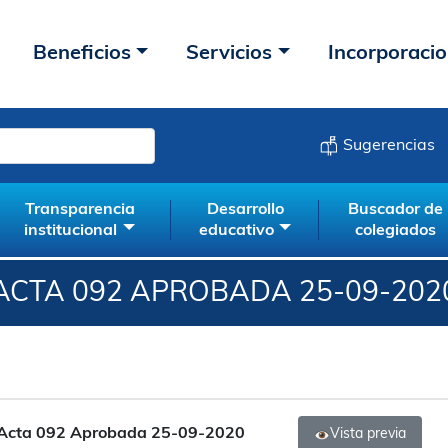
Beneficios
Servicios
Incorporaci
Sugerencias
Transparencia
Desarrollo
Buscador de
institucional
educativo
colegiados
ACTA 092 APROBADA 25-09-202
Acta 092 Aprobada 25-09-2020
Vista previa