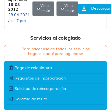
Aprobada
16-08-
Vista
Vista
Descargar
2012
previa
previa
28.04.2021
/ 4:17 pm
Servicios al colegiado
Para hacer uso de todos los servicios
haga clic aquí para loguearse
Pago de colegiatura
Requisitos de incorporación
Solicitud de reincorporación
Solicitud de retiro