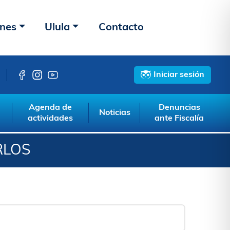
ones
Ulula
Contacto
Iniciar sesión
Agenda de
Denuncias
Noticias
actividades
ante Fiscalía
RLOS