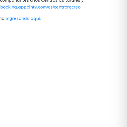
 acompañantes a los Centros Culturales y
//booking.appointy.com/es/centrorecreo
ima
ingresando aquí
.