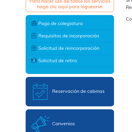
Si
Para hacer uso de todos los servicios
haga clic aquí para loguearse
Re
Co
Pago de colegiatura
Requisitos de incorporación
Solicitud de reincorporación
Solicitud de retiro
Reservación de cabinas
Convenios