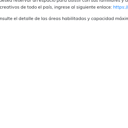
 desea reservar un espacio para asistir con sus familiares y
creativos de todo el país, ingrese al siguiente enlace:
https:
nsulte el detalle de las áreas habilitadas y capacidad máx