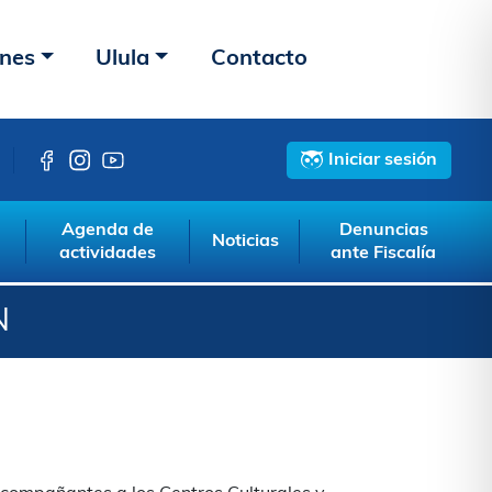
ones
Ulula
Contacto
Iniciar sesión
Agenda de
Denuncias
Noticias
actividades
ante Fiscalía
N