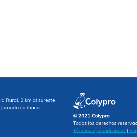
 Rural, 2 km al sureste
 Jornada continua
© 2021 Colypro
Todos los derechos reserva
Términos y condiciones
|
Pol