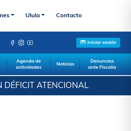
ones
Ulula
Contacto
Iniciar sesión
Agenda de
Denuncias
Noticias
actividades
ante Fiscalía
 DÉFICIT ATENCIONAL