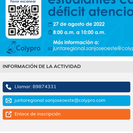
INFORMACIÓN DE LA ACTIVIDAD
Llamar: 89874331
juntaregional.sanjoseoeste@colypro.com
Enlace de inscripción