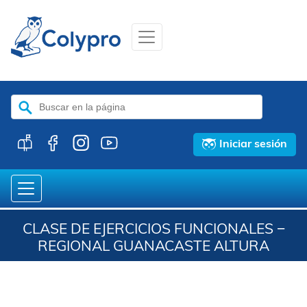
Buscar:
Iniciar sesión
CLASE DE EJERCICIOS FUNCIONALES −
REGIONAL GUANACASTE ALTURA