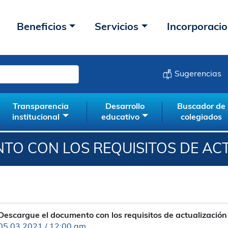
Beneficios
Servicios
Incorporaci
Sugerencias
Transparencia
Desarrollo
Buscador de
institucional
educativo
colegiados
TO CON LOS REQUISITOS DE AC
Descargue el documento con los requisitos de actualizació
05.03.2021 / 12:00 am