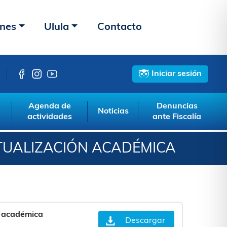
ones
Ulula
Contacto
Iniciar sesión
Agenda de
Denuncias
Noticias
actividades
ante Fiscalía
TUALIZACIÓN ACADÉMICA
n académica
Descargar