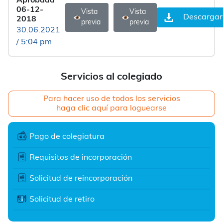
Aprobada
06-12-
Vista
Vista
Descargar
2018
previa
previa
30.06.2021
/ 5:04 pm
Servicios al colegiado
Para hacer uso de todos los servicios
haga clic aquí para loguearse
Pago de colegiatura
Requisitos de incorporación
Solicitud de reincorporación
Solicitud de retiro