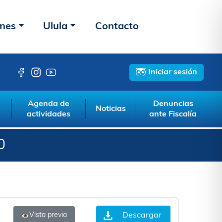
ones
Ulula
Contacto
Iniciar sesión
Agenda de
Denuncias
Noticias
actividades
ante Fiscalía
0
Descargar
Vista previa