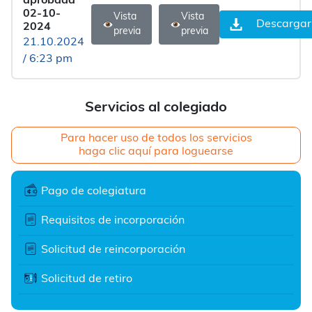
aprobada
02-10-
Vista
Vista
Descargar
2024
previa
previa
21.10.2024
/ 6:23 pm
Servicios al colegiado
Para hacer uso de todos los servicios
haga clic aquí para loguearse
Pago de colegiatura
Requisitos de incorporación
Solicitud de reincorporación
Solicitud de retiro