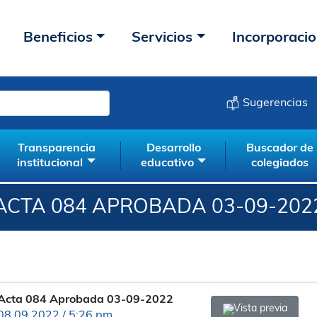
Beneficios
Servicios
Incorporaci
Sugerencias
Transparencia
Desarrollo
Buscador de
institucional
educativo
colegiados
ACTA 084 APROBADA 03-09-202
Acta 084 Aprobada 03-09-2022
Vista previa
08.09.2022 / 5:26 pm