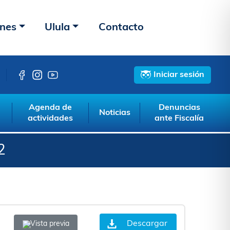
ones
Ulula
Contacto
Iniciar sesión
Agenda de
Denuncias
Noticias
actividades
ante Fiscalía
2
Descargar
Vista previa