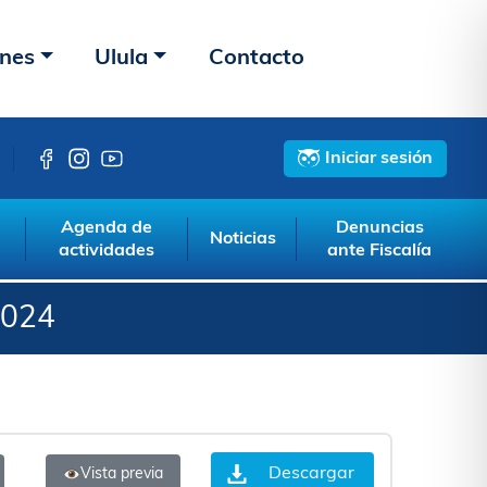
ones
Ulula
Contacto
Iniciar sesión
Agenda de
Denuncias
Noticias
actividades
ante Fiscalía
2024
Descargar
Vista previa