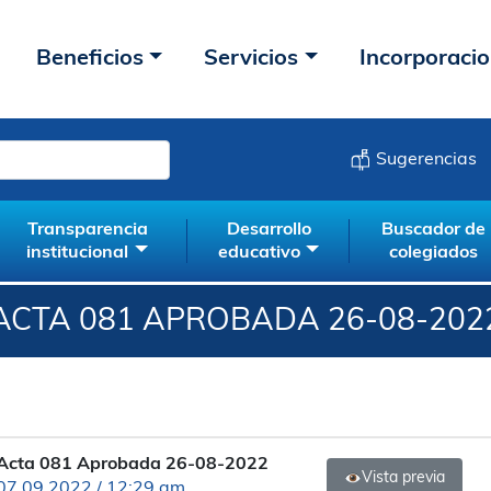
Beneficios
Servicios
Incorporaci
Sugerencias
Transparencia
Desarrollo
Buscador de
institucional
educativo
colegiados
ACTA 081 APROBADA 26-08-202
Acta 081 Aprobada 26-08-2022
Vista previa
07.09.2022 / 12:29 am