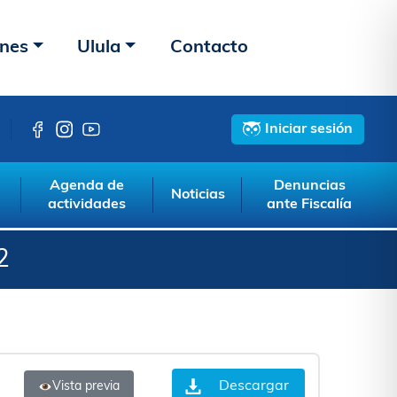
ones
Ulula
Contacto
Iniciar sesión
Agenda de
Denuncias
Noticias
actividades
ante Fiscalía
2
Descargar
Vista previa