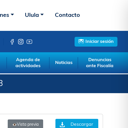
ones
Ulula
Contacto
Iniciar sesión
Agenda de
Denuncias
Noticias
actividades
ante Fiscalía
3
Descargar
Vista previa