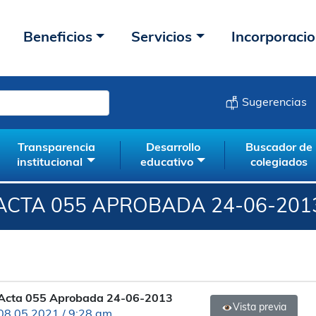
Beneficios
Servicios
Incorporaci
Sugerencias
Transparencia
Desarrollo
Buscador de
institucional
educativo
colegiados
ACTA 055 APROBADA 24-06-201
Acta 055 Aprobada 24-06-2013
Vista previa
08.05.2021 / 9:28 am