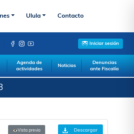
ones
Ulula
Contacto
Iniciar sesión
Agenda de
Denuncias
Noticias
actividades
ante Fiscalía
3
Descargar
Vista previa