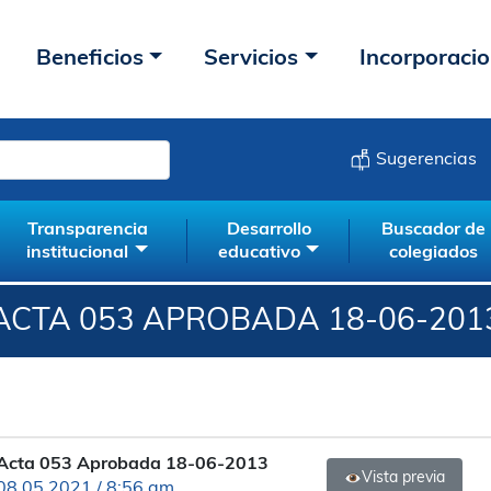
Beneficios
Servicios
Incorporaci
Sugerencias
Transparencia
Desarrollo
Buscador de
institucional
educativo
colegiados
ACTA 053 APROBADA 18-06-201
Acta 053 Aprobada 18-06-2013
Vista previa
08.05.2021 / 8:56 am