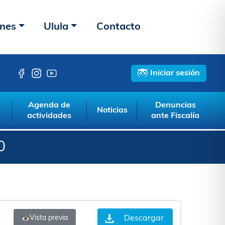
ones
Ulula
Contacto
Iniciar sesión
Agenda de
Denuncias
Noticias
actividades
ante Fiscalía
0
Descargar
Vista previa