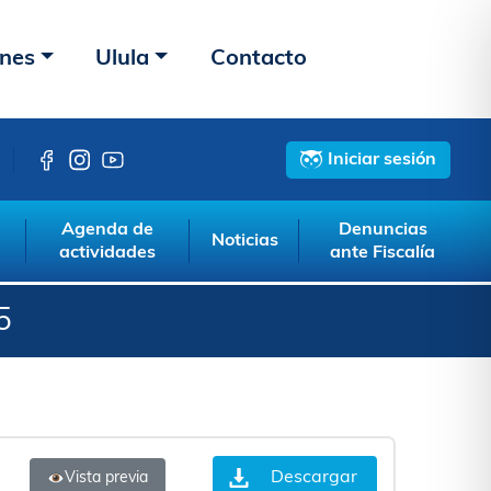
ones
Ulula
Contacto
Iniciar sesión
Agenda de
Denuncias
Noticias
actividades
ante Fiscalía
5
Descargar
Vista previa