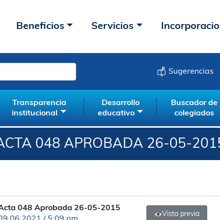
Beneficios
Servicios
Incorporaci
Sugerencias
Transparencia
Desarrollo
Buscador de
institucional
educativo
colegiados
ACTA 048 APROBADA 26-05-201
Acta 048 Aprobada 26-05-2015
Vista previa
09.06.2021 / 5:09 pm