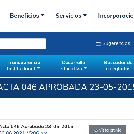
Beneficios
Servicios
Incorporaci
Sugerencias
Transparencia
Desarrollo
Buscador de
institucional
educativo
colegiados
ACTA 046 APROBADA 23-05-201
Acta 046 Aprobada 23-05-2015
Vista previa
09.06.2021 / 5:06 pm