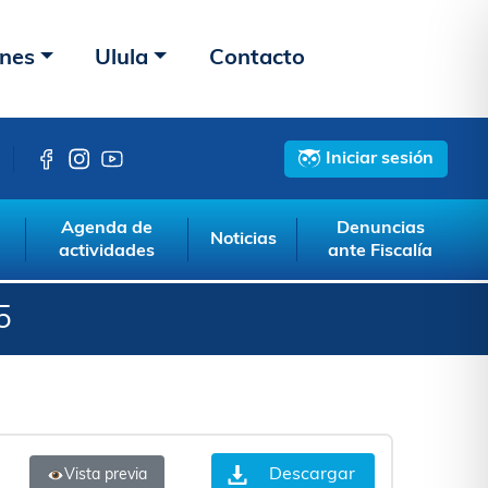
ones
Ulula
Contacto
Iniciar sesión
Agenda de
Denuncias
Noticias
actividades
ante Fiscalía
5
Descargar
Vista previa