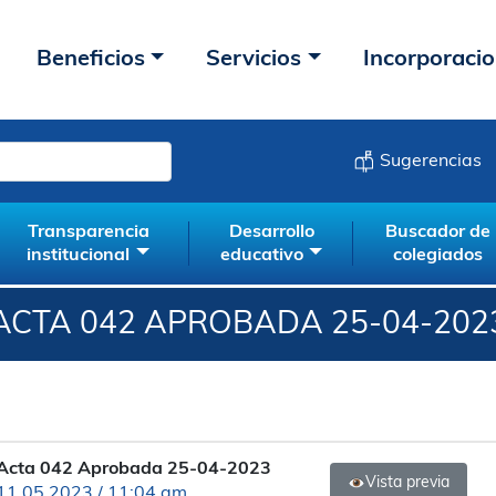
Beneficios
Servicios
Incorporaci
Sugerencias
Transparencia
Desarrollo
Buscador de
institucional
educativo
colegiados
ACTA 042 APROBADA 25-04-202
Acta 042 Aprobada 25-04-2023
Vista previa
11.05.2023 / 11:04 am