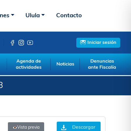
ones
Ulula
Contacto
Iniciar sesión
Agenda de
Denuncias
Noticias
actividades
ante Fiscalía
3
Descargar
Vista previa