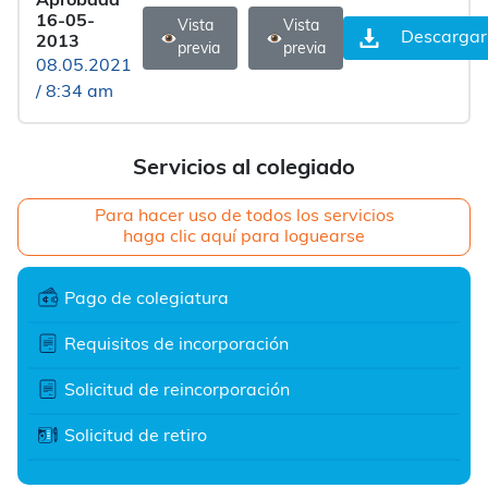
Aprobada
16-05-
Vista
Vista
Descargar
2013
previa
previa
08.05.2021
/ 8:34 am
Servicios al colegiado
Para hacer uso de todos los servicios
haga clic aquí para loguearse
Pago de colegiatura
Requisitos de incorporación
Solicitud de reincorporación
Solicitud de retiro