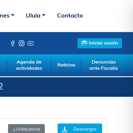
ones
Ulula
Contacto
Iniciar sesión
Agenda de
Denuncias
Noticias
actividades
ante Fiscalía
2
Descargar
Vista previa