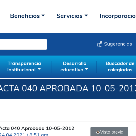
Beneficios
Servicios
Incorporaci
Sugerencias
Transparencia
Desarrollo
Buscador de
institucional
educativo
colegiados
ACTA 040 APROBADA 10-05-201
Acta 040 Aprobada 10-05-2012
Vista previa
24.04.2021 / 8:51 am