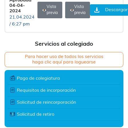
Aprobada
04-04-
Vista
Vista
Descargar
2024
previa
previa
21.04.2024
/ 6:27 pm
Servicios al colegiado
Para hacer uso de todos los servicios
haga clic aquí para loguearse
Pago de colegiatura
Requisitos de incorporación
Solicitud de reincorporación
Solicitud de retiro