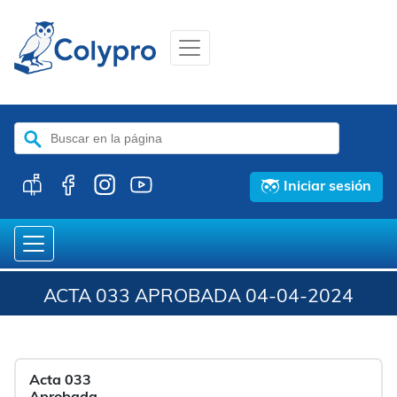
Buscar:
Iniciar sesión
ACTA 033 APROBADA 04-04-2024
Acta 033