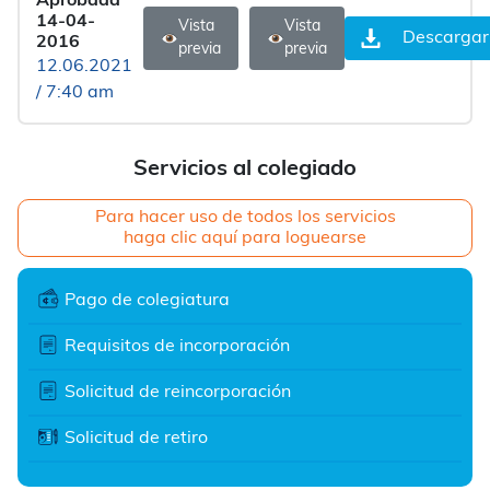
Aprobada
14-04-
Vista
Vista
Descargar
2016
previa
previa
12.06.2021
/ 7:40 am
Servicios al colegiado
Para hacer uso de todos los servicios
haga clic aquí para loguearse
Pago de colegiatura
Requisitos de incorporación
Solicitud de reincorporación
Solicitud de retiro