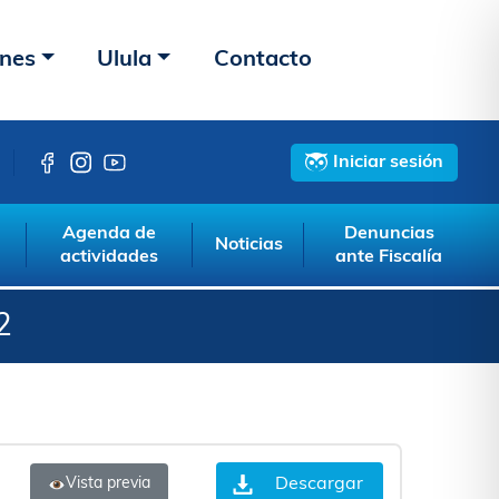
ones
Ulula
Contacto
Iniciar sesión
Agenda de
Denuncias
Noticias
actividades
ante Fiscalía
2
Descargar
Vista previa