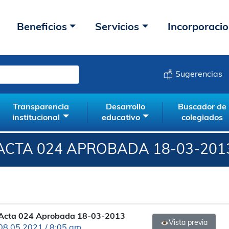
Beneficios
Servicios
Incorporaci
Sugerencias
Transparencia
Desarrollo
Buscador de
institucional
educativo
colegiados
ACTA 024 APROBADA 18-03-201
Acta 024 Aprobada 18-03-2013
Vista previa
08.05.2021 / 8:05 am