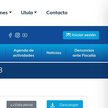
ones
Ulula
Contacto
Iniciar sesión
Agenda de
Denuncias
Noticias
actividades
ante Fiscalía
3
Descargar
Vista previa