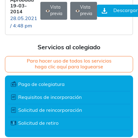
Aprobada
19-03-
Vista
Vista
Descargar
2014
previa
previa
28.05.2021
/ 4:48 pm
Servicios al colegiado
Para hacer uso de todos los servicios
haga clic aquí para loguearse
Pago de colegiatura
Requisitos de incorporación
Solicitud de reincorporación
Solicitud de retiro