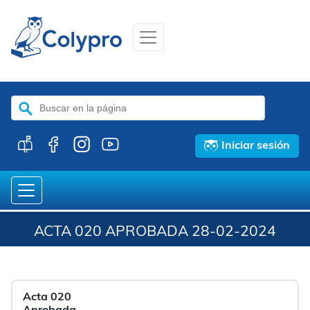
Buscar:
Iniciar sesión
ACTA 020 APROBADA 28-02-2024
Acta 020