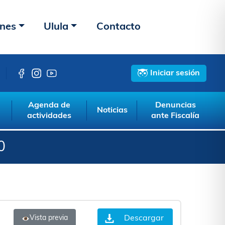
ones
Ulula
Contacto
Iniciar sesión
Agenda de
Denuncias
Noticias
actividades
ante Fiscalía
0
Descargar
Vista previa