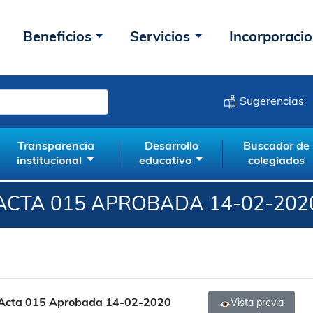
Beneficios
Servicios
Incorporaci
Sugerencias
Transparencia
Desarrollo
Buscador de
institucional
educativo
colegiados
ACTA 015 APROBADA 14-02-202
Acta 015 Aprobada 14-02-2020
Vista previa