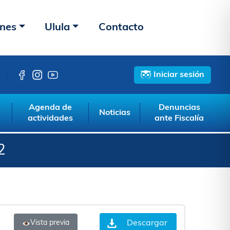
ones
Ulula
Contacto
Iniciar sesión
Agenda de
Denuncias
Noticias
actividades
ante Fiscalía
2
Descargar
Vista previa