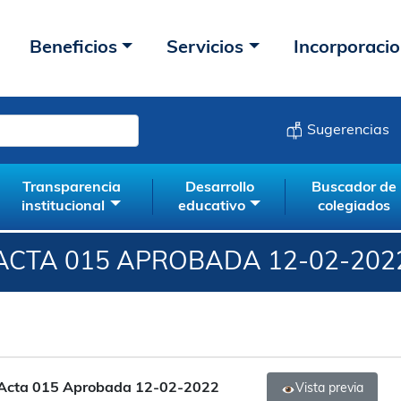
Beneficios
Servicios
Incorporaci
Sugerencias
Transparencia
Desarrollo
Buscador de
institucional
educativo
colegiados
ACTA 015 APROBADA 12-02-202
Acta 015 Aprobada 12-02-2022
Vista previa