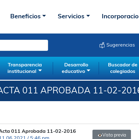
Beneficios
Servicios
Incorporaci
Sugerencias
Transparencia
Desarrollo
Buscador de
institucional
educativo
colegiados
ACTA 011 APROBADA 11-02-201
Acta 011 Aprobada 11-02-2016
Vista previa
11.06.2021 / 5:46 pm