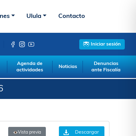
ones
Ulula
Contacto
Iniciar sesión
Agenda de
Denuncias
Noticias
actividades
ante Fiscalía
6
Descargar
Vista previa