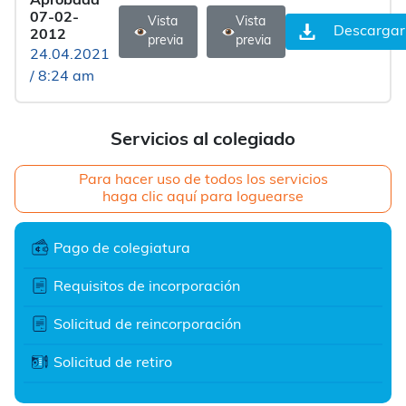
Aprobada
07-02-
Vista
Vista
Descargar
2012
previa
previa
24.04.2021
/ 8:24 am
Servicios al colegiado
Para hacer uso de todos los servicios
haga clic aquí para loguearse
Pago de colegiatura
Requisitos de incorporación
Solicitud de reincorporación
Solicitud de retiro