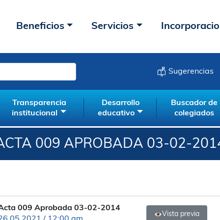
Beneficios
Servicios
Incorporaci
Sugerencias
Transparencia
Desarrollo
Buscador de
institucional
educativo
colegiados
ACTA 009 APROBADA 03-02-201
Acta 009 Aprobada 03-02-2014
Vista previa
26.05.2021 / 12:00 am