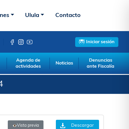
ones
Ulula
Contacto
Iniciar sesión
Agenda de
Denuncias
Noticias
actividades
ante Fiscalía
4
Descargar
Vista previa