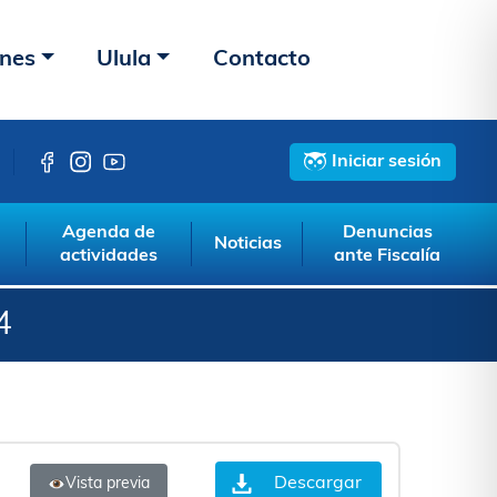
ones
Ulula
Contacto
Iniciar sesión
Agenda de
Denuncias
Noticias
actividades
ante Fiscalía
4
Descargar
Vista previa