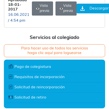
Aprobada
18-01-
Vista
Vista
Descargar
2017
previa
previa
16.06.2021
/ 4:54 pm
Servicios al colegiado
Para hacer uso de todos los servicios
haga clic aquí para loguearse
Pago de colegiatura
Requisitos de incorporación
Solicitud de reincorporación
Solicitud de retiro