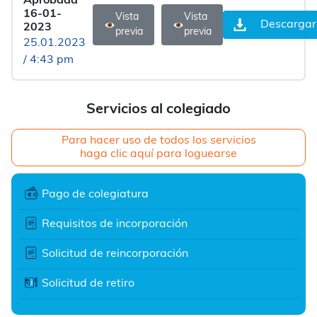
Aprobada
16-01-
Vista
Vista
Descargar
2023
previa
previa
25.01.2023
/ 4:43 pm
Servicios al colegiado
Para hacer uso de todos los servicios
haga clic aquí para loguearse
Pago de colegiatura
Requisitos de incorporación
Solicitud de reincorporación
Solicitud de retiro