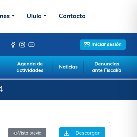
ones
Ulula
Contacto
Iniciar sesión
Agenda de
Denuncias
Noticias
actividades
ante Fiscalía
4
Descargar
Vista previa