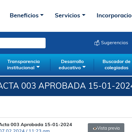
Beneficios
Servicios
Incorporaci
Sugerencias
Transparencia
Desarrollo
Buscador de
institucional
educativo
colegiados
ACTA 003 APROBADA 15-01-202
Acta 003 Aprobada 15-01-2024
Vista previa
07.02.2024 / 11:23 am