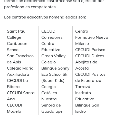
formación académica costarricense sea ejercida por
profesionales competentes.
Los centros educativos homenajeados son:
Saint Paul
CECUDI
Centro
College
Corredores
Formativo Nuevo
Caribbean
Centro
Milenio
School
Educativo
CECUDI Puriscal
San Francisco
Green Valley
CECUDI Dulces
de Asís
Colegio
Abejitas de
Colegio María
Bilingüe Sonny
Acosta
Auxiliadora
Eco School Sk
CECUDI Pasitos
CECUDI La
(Super Kids)
de Esperanza
Ribera
Colegio
Tarrazú
CECUDI Santa
Católico
Instituto
Ana
Nuestra
Educativo
CECUDI
Señora de
Bilingüe San
Modelo
Guadalupe
Isidro