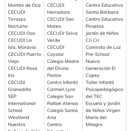
Montes de Oca
CECUDI
Centro Educativo
CECUDI
Herradura
Santa Bárbara
Tirrases
CECUDI San
Centro Educativo
Nocturno
Mateo
Piruetas
CECUDI Osa
CECUDI Selva
Jardín de Niños
CECUDI La
Verde
Cri Cri
Isla, Moravia
CECUDI
Caminito de Luz
CECUDI Puerto
Coyolar
Pre-School
Viejo
Colegio Madre
Nueva
CECUDI Rosa
del Divino
Generación El
Iris
Pastor
Copey
CECUDI
Centro Infantil
Taller Infantil
Granadilla
Carmen Lyra
Psicopedagógico
SEP
Colegio San
del TEC
International
Rafael Atenas
Escuela y Jardín
School
Colegio Santa
de Niños Virgen
Westland
Ana
María del
Nuestra
Centro
Milagro