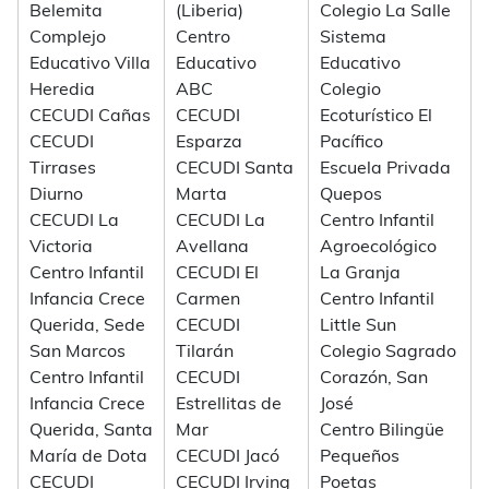
Belemita
(Liberia)
Colegio La Salle
Complejo
Centro
Sistema
Educativo Villa
Educativo
Educativo
Heredia
ABC
Colegio
CECUDI Cañas
CECUDI
Ecoturístico El
CECUDI
Esparza
Pacífico
Tirrases
CECUDI Santa
Escuela Privada
Diurno
Marta
Quepos
CECUDI La
CECUDI La
Centro Infantil
Victoria
Avellana
Agroecológico
Centro Infantil
CECUDI El
La Granja
Infancia Crece
Carmen
Centro Infantil
Querida, Sede
CECUDI
Little Sun
San Marcos
Tilarán
Colegio Sagrado
Centro Infantil
CECUDI
Corazón, San
Infancia Crece
Estrellitas de
José
Querida, Santa
Mar
Centro Bilingüe
María de Dota
CECUDI Jacó
Pequeños
CECUDI
CECUDI Irving
Poetas