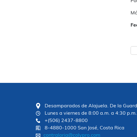
Po
Má
Fe
Desamparados de Alajuela. De la Guardia
Lunes a viernes de 8:00 a.m. a 4:30 p.m.
+(506) 2437-8800
8-4880-1000 San José, Costa Rica
contraloria@colypro.com