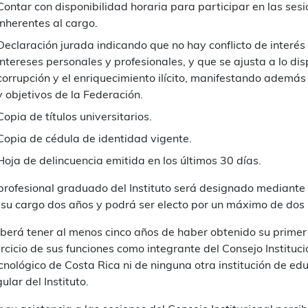
Contar con disponibilidad horaria para participar en las ses
inherentes al cargo.
Declaración jurada indicando que no hay conflicto de interés e
intereses personales y profesionales, y que se ajusta a lo dis
corrupción y el enriquecimiento ilícito, manifestando ademá
y objetivos de la Federación.
Copia de títulos universitarios.
Copia de cédula de identidad vigente.
Hoja de delincuencia emitida en los últimos 30 días.
 profesional graduado del Instituto será designado median
 su cargo dos años y podrá ser electo por un máximo de dos 
berá tener al menos cinco años de haber obtenido su primer t
ercicio de sus funciones como integrante del Consejo Institucio
cnológico de Costa Rica ni de ninguna otra institución de ed
ular del Instituto.