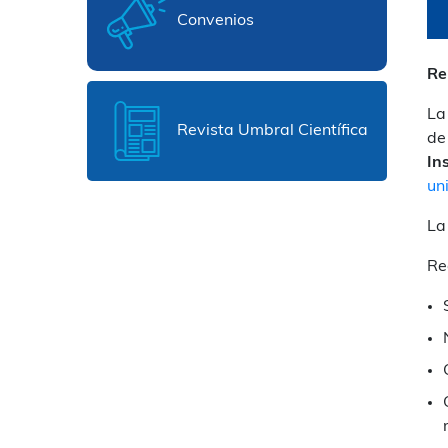
Convenios
Re
La
Revista Umbral Científica
de
In
un
La
Re