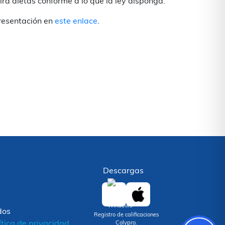
birá dietas conforme a lo que la ley disponga.
presentación en
este enlace
.
Descargas
dos
Registro de calificaciones
ítica de privacidad
Colypro.