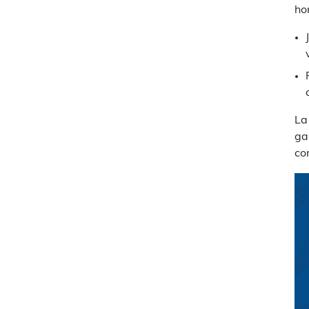
hon
La
ga
co