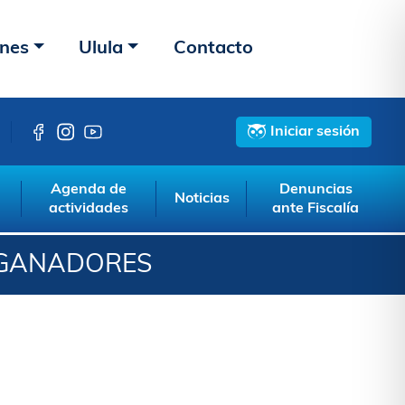
ones
Ulula
Contacto
Iniciar sesión
Agenda de
Denuncias
Noticias
actividades
ante Fiscalía
N GANADORES