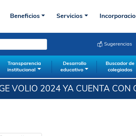
Beneficios
Servicios
Incorporaci
Sugerencias
Transparencia
Desarrollo
Buscador de
institucional
educativo
colegiados
GE VOLIO 2024 YA CUENTA CO