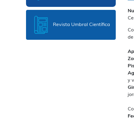
Nu
Ce
Revista Umbral Científica
Co
de
Ap
Zo
Pi
Ag
y 
Gi
jo
Co
Fe