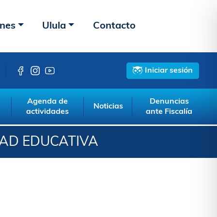
ones
Ulula
Contacto
Iniciar sesión
Agenda de
Denuncias
Noticias
actividades
ante Fiscalía
DAD EDUCATIVA