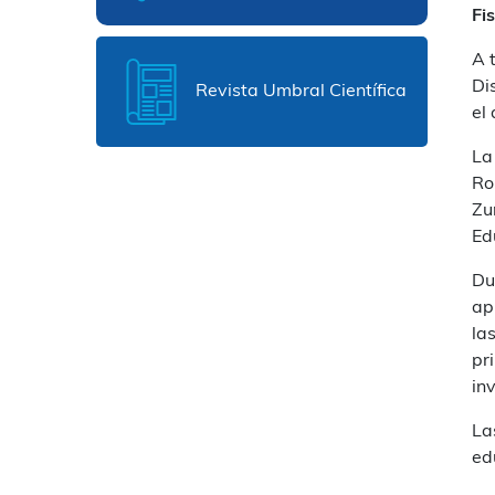
Fi
A 
Di
Revista Umbral Científica
el
La
Ro
Zu
Ed
Du
ap
la
pr
in
La
ed