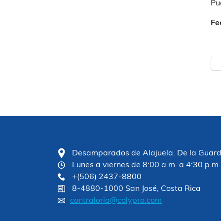
Pu
Fe
Desamparados de Alajuela. De la Guardia
Lunes a viernes de 8:00 a.m. a 4:30 p.m.
+(506) 2437-8800
8-4880-1000 San José, Costa Rica
contraloria@colypro.com