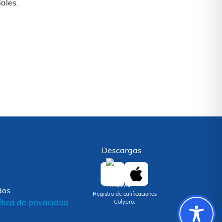
iales.
Descargas
dos
Registro de calificaciones
ítica de privacidad
Colypro.