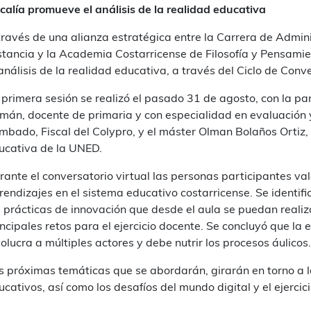
scalía promueve el análisis de la realidad educativa
través de una alianza estratégica entre la Carrera de Admin
stancia y la Academia Costarricense de Filosofía y Pensamie
 análisis de la realidad educativa, a través del Ciclo de Con
 primera sesión se realizó el pasado 31 de agosto, con la p
mán, docente de primaria y con especialidad en evaluación y
mbado, Fiscal del Colypro, y el máster Olman Bolaños Ortiz,
ucativa de la UNED.
rante el conversatorio virtual las personas participantes val
rendizajes en el sistema educativo costarricense. Se identific
s prácticas de innovación que desde el aula se puedan realiz
incipales retos para el ejercicio docente. Se concluyó que la 
volucra a múltiples actores y debe nutrir los procesos áulicos.
s próximas temáticas que se abordarán, girarán en torno a la
ucativos, así como los desafíos del mundo digital y el ejercic