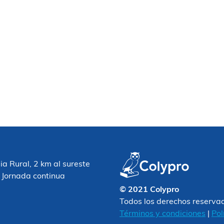
 Rural, 2 km al sureste
 Jornada continua
© 2021 Colypro
Todos los derechos reserva
Términos y condiciones
|
Pol