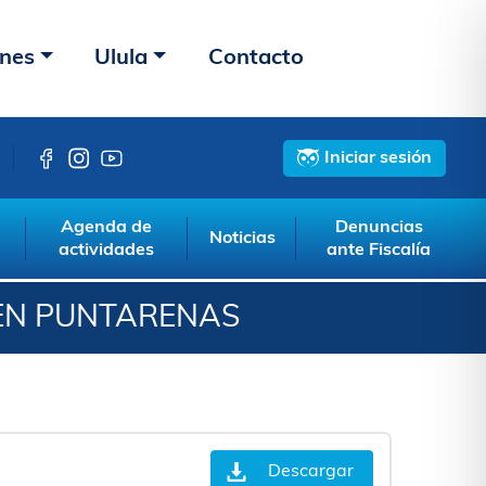
ones
Ulula
Contacto
Iniciar sesión
Agenda de
Denuncias
Noticias
actividades
ante Fiscalía
 EN PUNTARENAS
Descargar